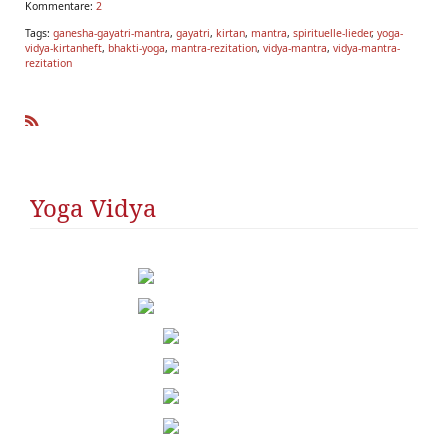
Kommentare:
2
Tags:
ganesha-gayatri-mantra
,
gayatri
,
kirtan
,
mantra
,
spirituelle-lieder
,
yoga-
vidya-kirtanheft
,
bhakti-yoga
,
mantra-rezitation
,
vidya-mantra
,
vidya-mantra-
rezitation
R
SS
Yoga Vidya