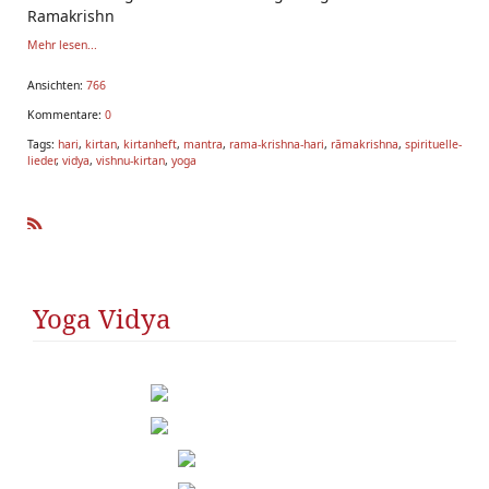
Ramakrishn
Mehr lesen...
Ansichten:
766
Kommentare:
0
Tags:
hari
,
kirtan
,
kirtanheft
,
mantra
,
rama-krishna-hari
,
rāmakrishna
,
spirituelle-
lieder
,
vidya
,
vishnu-kirtan
,
yoga
R
SS
Yoga Vidya