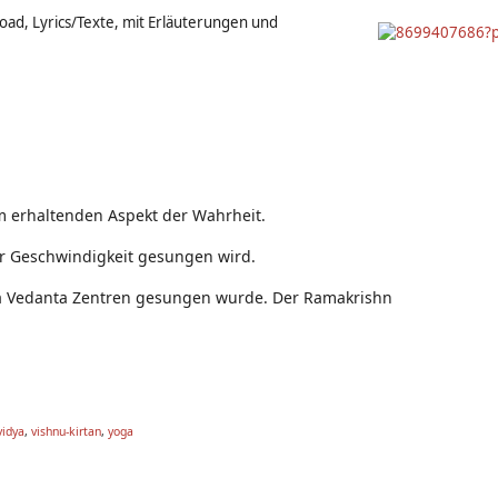
oad, Lyrics/Texte, mit Erläuterungen und
em erhaltenden Aspekt der Wahrheit.
der Geschwindigkeit gesungen wird.
oga Vedanta Zentren gesungen wurde. Der Ramakrishn
vidya
,
vishnu-kirtan
,
yoga