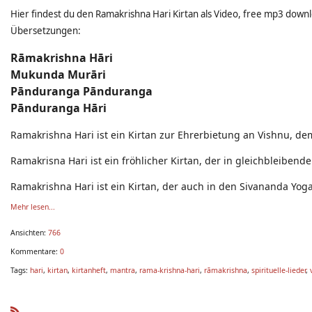
Hier findest du den Ramakrishna Hari Kirtan als Video, free mp3 downl
Übersetzungen:
Rāmakrishna Hāri
Mukunda Murāri
Pānduranga Pānduranga
Pānduranga Hāri
Ramakrishna Hari ist ein Kirtan zur Ehrerbietung an Vishnu, d
Ramakrisna Hari ist ein fröhlicher Kirtan, der in gleichbleiben
Ramakrishna Hari ist ein Kirtan, der auch in den Sivananda Y
Mehr lesen...
Ansichten:
766
Kommentare:
0
Tags:
hari
,
kirtan
,
kirtanheft
,
mantra
,
rama-krishna-hari
,
rāmakrishna
,
spirituelle-lieder
,