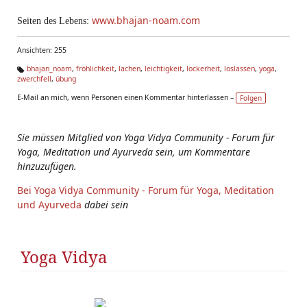
www.bhajan-noam.com
Seiten des Lebens:
Ansichten: 255
bhajan_noam
,
fröhlichkeit
,
lachen
,
leichtigkeit
,
lockerheit
,
loslassen
,
yoga
,
zwerchfell
,
übung
Ta
g
E-Mail an mich, wenn Personen einen Kommentar hinterlassen –
Folgen
s:
Sie müssen Mitglied von Yoga Vidya Community - Forum für
Yoga, Meditation und Ayurveda sein, um Kommentare
hinzuzufügen.
Bei Yoga Vidya Community - Forum für Yoga, Meditation
und Ayurveda
dabei sein
Yoga Vidya