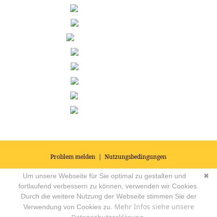
Problem melden
|
Nutzungsbedingungen
© 2026
Impressum
|
Datenschutz
|
AGB's
| Yoga Vidya Community -
Um unsere Webseite für Sie optimal zu gestalten und
✖
Forum für Yoga, Meditation und Ayurveda
Powered by
fortlaufend verbessern zu können, verwenden wir Cookies.
Durch die weitere Nutzung der Webseite stimmen Sie der
Mehr Infos siehe unsere
Verwendung von Cookies zu.