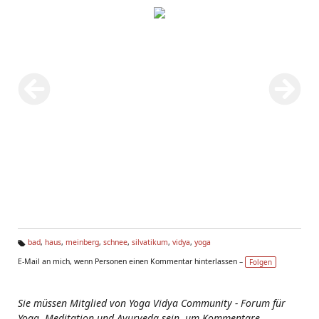
bad
,
haus
,
meinberg
,
schnee
,
silvatikum
,
vidya
,
yoga
Ta
E-Mail an mich, wenn Personen einen Kommentar hinterlassen –
Folgen
g
s:
Sie müssen Mitglied von Yoga Vidya Community - Forum für
Yoga, Meditation und Ayurveda sein, um Kommentare