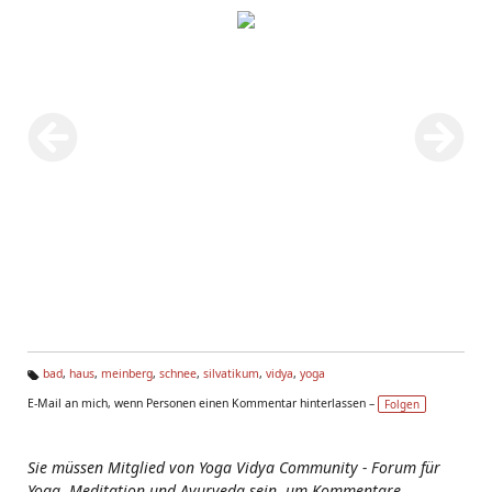
bad
,
haus
,
meinberg
,
schnee
,
silvatikum
,
vidya
,
yoga
Ta
E-Mail an mich, wenn Personen einen Kommentar hinterlassen –
Folgen
g
s:
Sie müssen Mitglied von Yoga Vidya Community - Forum für
Yoga, Meditation und Ayurveda sein, um Kommentare