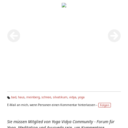
bad
,
haus
,
meinberg
,
schnee
,
silvatikum
,
vidya
,
yoga
Ta
E-Mail an mich, wenn Personen einen Kommentar hinterlassen –
Folgen
g
s:
Sie müssen Mitglied von Yoga Vidya Community - Forum für
Yoga, Meditation und Ayurveda sein, um Kommentare