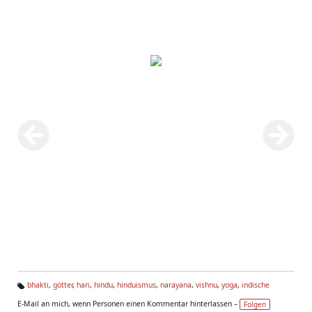
bhakti
,
götter
,
hari
,
hindu
,
hinduismus
,
narayana
,
vishnu
,
yoga
,
indische
Ta
E-Mail an mich, wenn Personen einen Kommentar hinterlassen –
Folgen
g