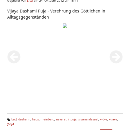
Gepostet von
Lisa
am 24. Oktober 2012 um 16:41
Vijaya Dashami Puja - Verehrung des Göttlichen in
Alltagsgegenständen
bad
,
dashami
,
haus
,
meinberg
,
navaratri
,
puja
,
sivanandasaal
,
vidya
,
vijaya
,
yoga
Ta
g