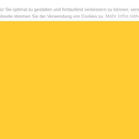
r Sie optimal zu gestalten und fortlaufend verbessern zu können, ver
Mehr Infos sieh
ebseite stimmen Sie der Verwendung von Cookies zu.