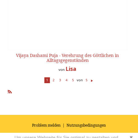
Vijaya Dashami Puja - Verehrung des Göttlichen in
Alltagsgegenständen
Lisa
von
von
1
2
3
4
5
5
W
ei
te
R
r
SS
Problem melden
|
Nutzungsbedingungen
© 2026
Impressum
|
Datenschutz
|
AGB's
| Yoga Vidya Community -
Um unsere Webseite für Sie optimal zu gestalten und
✖