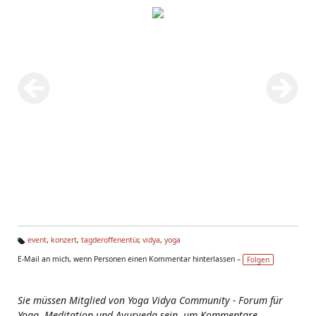
event
,
konzert
,
tagderoffenentür
,
vidya
,
yoga
Ta
E-Mail an mich, wenn Personen einen Kommentar hinterlassen –
Folgen
g
s:
Sie müssen Mitglied von Yoga Vidya Community - Forum für
Yoga, Meditation und Ayurveda sein, um Kommentare