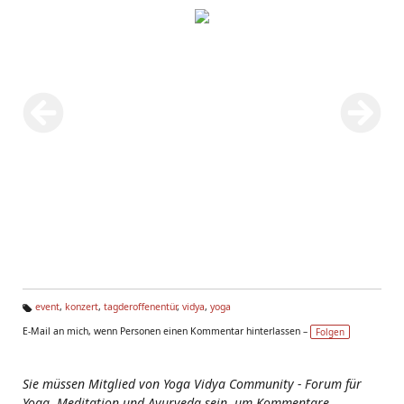
event
,
konzert
,
tagderoffenentür
,
vidya
,
yoga
Ta
E-Mail an mich, wenn Personen einen Kommentar hinterlassen –
Folgen
g
s:
Sie müssen Mitglied von Yoga Vidya Community - Forum für
Yoga, Meditation und Ayurveda sein, um Kommentare