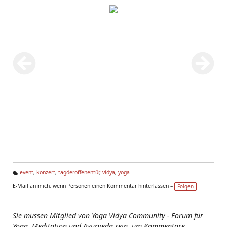
event
,
konzert
,
tagderoffenentür
,
vidya
,
yoga
Ta
E-Mail an mich, wenn Personen einen Kommentar hinterlassen –
Folgen
g
s:
Sie müssen Mitglied von Yoga Vidya Community - Forum für
Yoga, Meditation und Ayurveda sein, um Kommentare