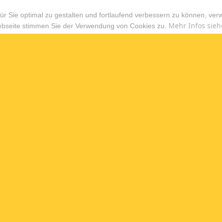
r Sie optimal zu gestalten und fortlaufend verbessern zu können, ver
Mehr Infos sieh
ebseite stimmen Sie der Verwendung von Cookies zu.