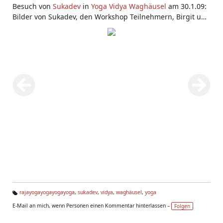
Besuch von
Sukadev
in
Yoga Vidya Waghäusel
am 30.1.09:
Bilder von Sukadev, den Workshop Teilnehmern, Birgit und
Volker (den Leitern des Centers), von der
Yogaschule in
Waghäusel
.
rajayogayogayogayoga
,
sukadev
,
vidya
,
waghäusel
,
yoga
Ta
E-Mail an mich, wenn Personen einen Kommentar hinterlassen –
Folgen
g
s: