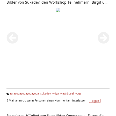
Bilder von Sukadev, den Workshop Teilnehmern, Birgit und
Volker (den Leitern des Centers), von der
Yogaschule in
Waghäusel
.
rajayogayogayogayoga
,
sukadev
,
vidya
,
waghäusel
,
yoga
Ta
E-Mail an mich, wenn Personen einen Kommentar hinterlassen –
Folgen
g
s:
Sie müssen Mitglied von Yoga Vidya Community - Forum für