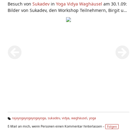
Besuch von
Sukadev
in
Yoga Vidya Waghäusel
am 30.1.09:
Bilder von Sukadev, den Workshop Teilnehmern, Birgit und
Volker (den Leitern des Centers), von der
Yogaschule in
Waghäusel
.
rajayogayogayogayoga
,
sukadev
,
vidya
,
waghäusel
,
yoga
Ta
E-Mail an mich, wenn Personen einen Kommentar hinterlassen –
Folgen
g
s: