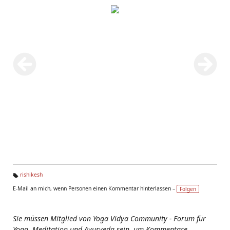
rishikesh
Ta
E-Mail an mich, wenn Personen einen Kommentar hinterlassen –
Folgen
g
s:
Sie müssen Mitglied von Yoga Vidya Community - Forum für
Yoga, Meditation und Ayurveda sein, um Kommentare