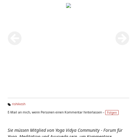
rishikesh
Ta
E-Mail an mich, wenn Personen einen Kommentar hinterlassen –
Folgen
g
s:
Sie müssen Mitglied von Yoga Vidya Community - Forum für
Yoga, Meditation und Ayurveda sein, um Kommentare