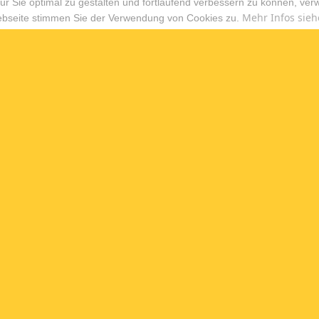
r Sie optimal zu gestalten und fortlaufend verbessern zu können, ver
Mehr Infos sieh
ebseite stimmen Sie der Verwendung von Cookies zu.