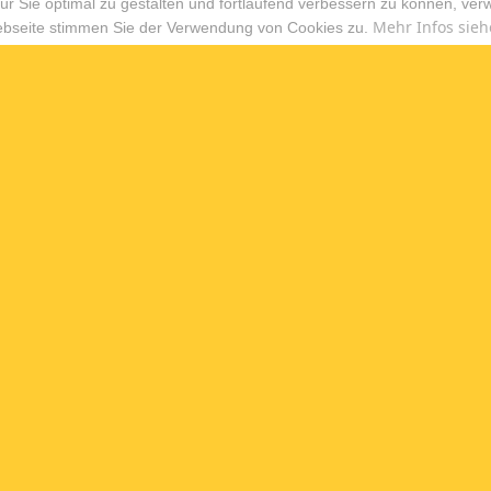
r Sie optimal zu gestalten und fortlaufend verbessern zu können, ver
Mehr Infos sieh
ebseite stimmen Sie der Verwendung von Cookies zu.