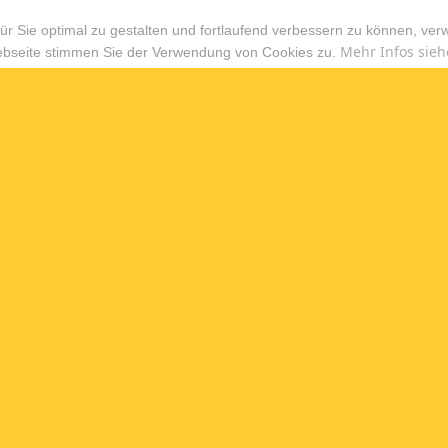
r Sie optimal zu gestalten und fortlaufend verbessern zu können, ver
Mehr Infos sieh
ebseite stimmen Sie der Verwendung von Cookies zu.