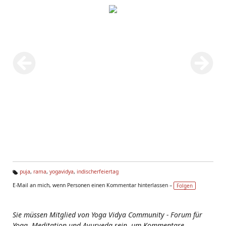
puja
,
rama
,
yogavidya
,
indischerfeiertag
Ta
E-Mail an mich, wenn Personen einen Kommentar hinterlassen –
Folgen
g
s:
Sie müssen Mitglied von Yoga Vidya Community - Forum für
Yoga, Meditation und Ayurveda sein, um Kommentare