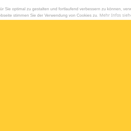
r Sie optimal zu gestalten und fortlaufend verbessern zu können, ver
Mehr Infos sieh
ebseite stimmen Sie der Verwendung von Cookies zu.