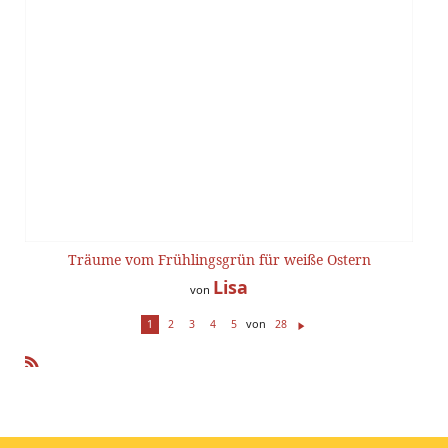
Träume vom Frühlingsgrün für weiße Ostern
Lisa
von
von
1
2
3
4
5
28
W
ei
te
R
r
SS