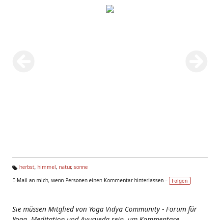
herbst
,
himmel
,
natur
,
sonne
Ta
E-Mail an mich, wenn Personen einen Kommentar hinterlassen –
Folgen
g
s:
Sie müssen Mitglied von Yoga Vidya Community - Forum für
Yoga, Meditation und Ayurveda sein, um Kommentare