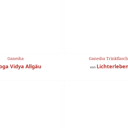
Ganesha
Ganesha Trinkflasc
oga Vidya Allgäu
Lichterlebe
von