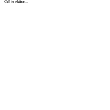
Kālī in Aktion...