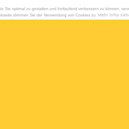
r Sie optimal zu gestalten und fortlaufend verbessern zu können, ver
Mehr Infos sieh
ebseite stimmen Sie der Verwendung von Cookies zu.