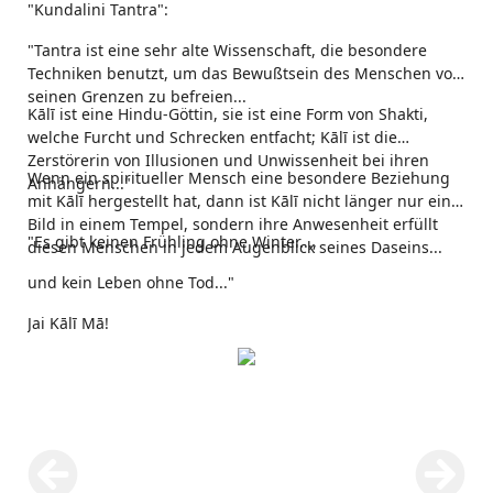
"Kundalini Tantra":
"Tantra ist eine sehr alte Wissenschaft, die besondere
Techniken benutzt, um das Bewußtsein des Menschen von
seinen Grenzen zu befreien...
Kālī ist eine Hindu-Göttin, sie ist eine Form von Shakti,
welche Furcht und Schrecken entfacht; Kālī ist die
Zerstörerin von Illusionen und Unwissenheit bei ihren
Wenn ein spiritueller Mensch eine besondere Beziehung
Anhängern..."
mit Kālī hergestellt hat, dann ist Kālī nicht länger nur ein
Bild in einem Tempel, sondern ihre Anwesenheit erfüllt
"Es gibt keinen Frühling ohne Winter...,
diesen Menschen in jedem Augenblick seines Daseins...
und kein Leben ohne Tod..."
Jai Kālī Mā!