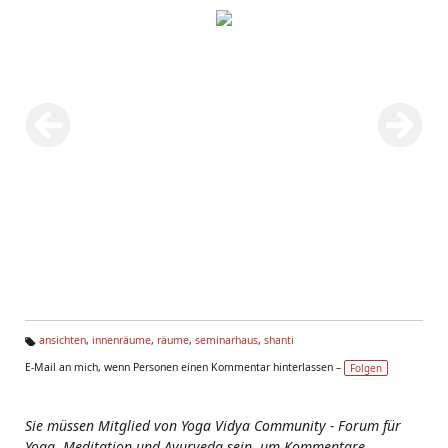
ansichten
,
innenräume
,
räume
,
seminarhaus
,
shanti
Ta
E-Mail an mich, wenn Personen einen Kommentar hinterlassen –
Folgen
g
s:
Sie müssen Mitglied von Yoga Vidya Community - Forum für
Yoga, Meditation und Ayurveda sein, um Kommentare