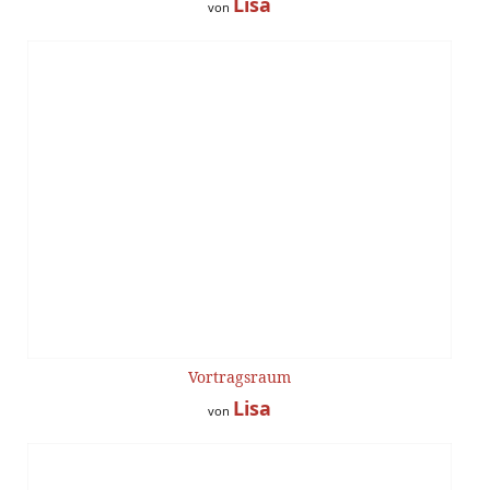
Lisa
von
Vortragsraum
Lisa
von