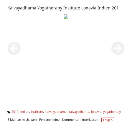
Kaivayadhama Yogatherapy Institute Lonavla Indien 2011
2011
,
indien
,
institute
,
kaivalyadhama
,
kaivayadhama
,
lonavla
,
yogatherapy
Ta
E-Mail an mich, wenn Personen einen Kommentar hinterlassen –
Folgen
g
s: