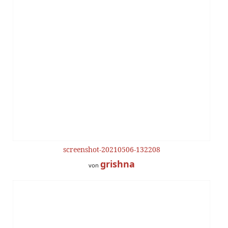
screenshot-20210506-132208
grishna
von