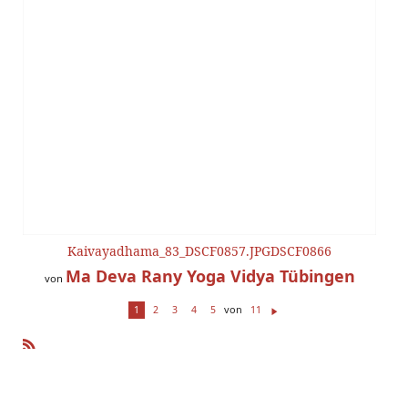
Kaivayadhama_83_DSCF0857.JPGDSCF0866
Ma Deva Rany Yoga Vidya Tübingen
von
von
1
2
3
4
5
11
W
ei
te
R
r
SS