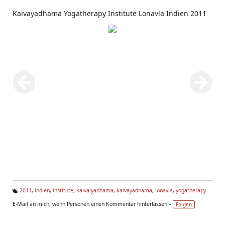
Kaivayadhama Yogatherapy Institute Lonavla Indien 2011
2011
,
indien
,
institute
,
kaivalyadhama
,
kaivayadhama
,
lonavla
,
yogatherapy
Ta
E-Mail an mich, wenn Personen einen Kommentar hinterlassen –
Folgen
g
s: