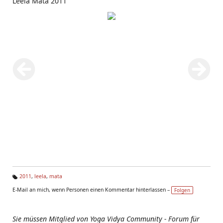
Leela Mata 2011
2011
,
leela
,
mata
Ta
E-Mail an mich, wenn Personen einen Kommentar hinterlassen –
Folgen
g
s:
Sie müssen Mitglied von Yoga Vidya Community - Forum für