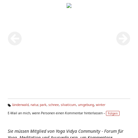
länderwald
,
natur
,
park
,
schnee
,
silvaticum
,
umgebung
,
winter
Ta
E-Mail an mich, wenn Personen einen Kommentar hinterlassen –
Folgen
g
s:
Sie müssen Mitglied von Yoga Vidya Community - Forum für
Yoga, Meditation und Ayurveda sein, um Kommentare