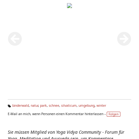
länderwald
,
natur
,
park
,
schnee
,
silvaticum
,
umgebung
,
winter
Ta
E-Mail an mich, wenn Personen einen Kommentar hinterlassen –
Folgen
g
s:
Sie müssen Mitglied von Yoga Vidya Community - Forum für
Yoga, Meditation und Ayurveda sein, um Kommentare