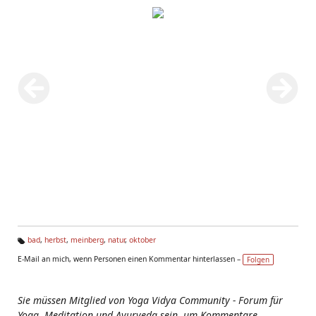
bad
,
herbst
,
meinberg
,
natur
,
oktober
Ta
E-Mail an mich, wenn Personen einen Kommentar hinterlassen –
Folgen
g
s:
Sie müssen Mitglied von Yoga Vidya Community - Forum für
Yoga, Meditation und Ayurveda sein, um Kommentare