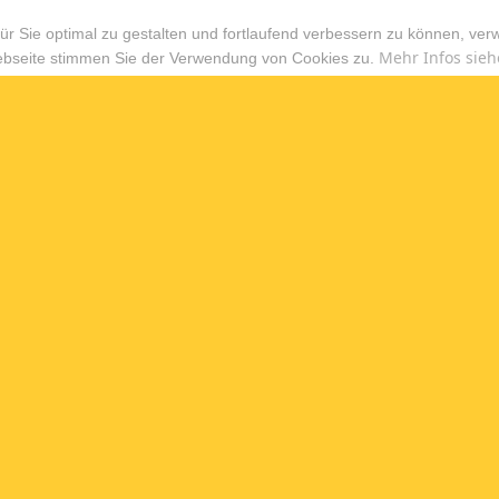
r Sie optimal zu gestalten und fortlaufend verbessern zu können, ver
Mehr Infos sieh
ebseite stimmen Sie der Verwendung von Cookies zu.