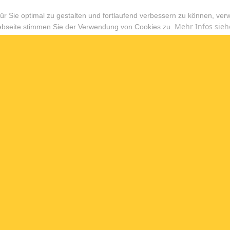
r Sie optimal zu gestalten und fortlaufend verbessern zu können, ver
Mehr Infos sieh
ebseite stimmen Sie der Verwendung von Cookies zu.