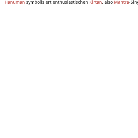
Hanuman
symbolisiert enthusiastischen
Kirtan
, also
Mantra
-Si