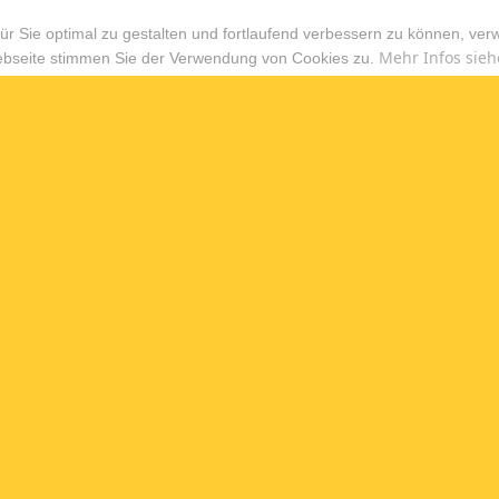
r Sie optimal zu gestalten und fortlaufend verbessern zu können, ver
Mehr Infos sieh
ebseite stimmen Sie der Verwendung von Cookies zu.