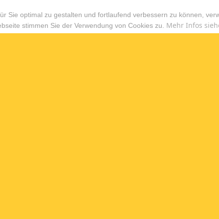
r Sie optimal zu gestalten und fortlaufend verbessern zu können, ver
Mehr Infos sieh
ebseite stimmen Sie der Verwendung von Cookies zu.