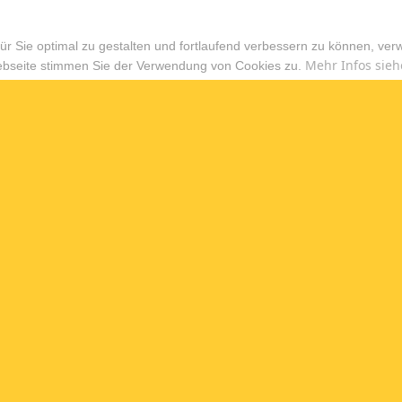
r Sie optimal zu gestalten und fortlaufend verbessern zu können, ver
Mehr Infos sieh
ebseite stimmen Sie der Verwendung von Cookies zu.