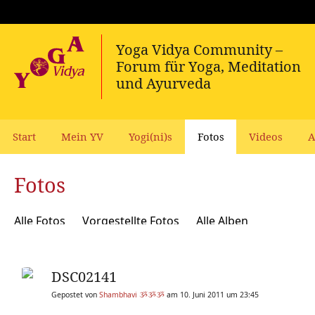
Start
Mein YV
Yogi(ni)s
Fotos
Videos
A
Fotos
Alle Fotos
Vorgestellte Fotos
Alle Alben
DSC02141
Gepostet von
Shambhavi ૐૐૐ
am 10. Juni 2011 um 23:45