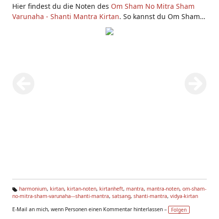
Hier findest du die Noten des
Om Sham No Mitra Sham
Varunaha - Shanti Mantra Kirtan
. So kannst du Om Sham
No Mitra Sham Varunaha - Shanti Mantra selbst auf dem
Harmonium oder einem anderen Musikinstrument spielen.
Du findest Om Sham No Mitra Sham Varunaha - Shanti
Mantra im Yoga Vidya
Kirtanheft
unter der Nummer 670a.
Das Singen von
spirituellen
Liedern und
Mantras
erhebt
den Geist und lässt das Göttliche erfahrbar werden.
Genieße Mantras auch im Rahmen eines
Satsangs
und in
Mantra Seminaren
! Om Sham No Mitra Sham Varunaha -
Shanti Mantra ist ein Shanti Mantra.
harmonium
,
kirtan
,
kirtan-noten
,
kirtanheft
,
mantra
,
mantra-noten
,
om-sham-
no-mitra-sham-varunaha---shanti-mantra
,
satsang
,
shanti-mantra
,
vidya-kirtan
Ta
g
E-Mail an mich, wenn Personen einen Kommentar hinterlassen –
Folgen
s: