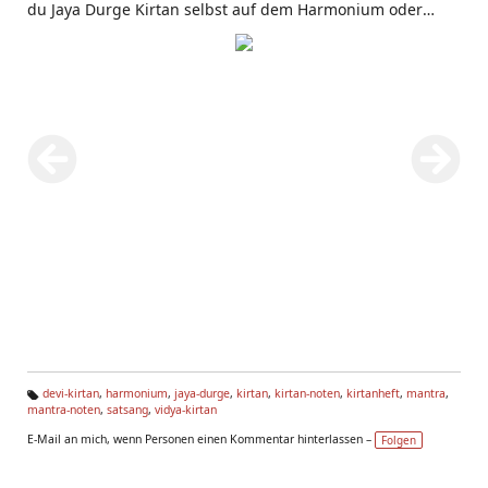
du Jaya Durge Kirtan selbst auf dem Harmonium oder
einem anderen Musikinstrument spielen. Du findest Jaya
Durge Kirtan im Yoga Vidya
Kirtanheft
unter der Nummer
307. Das Singen von
spirituellen
Liedern und
Mantras
erhebt den Geist und lässt das Göttliche erfahrbar
werden. Genieße Mantras auch im Rahmen eines
Satsangs
und in
Mantra Seminaren
! Jaya Durge Kirtan ist ein Devi
Kirtan.
devi-kirtan
,
harmonium
,
jaya-durge
,
kirtan
,
kirtan-noten
,
kirtanheft
,
mantra
,
mantra-noten
,
satsang
,
vidya-kirtan
Ta
g
E-Mail an mich, wenn Personen einen Kommentar hinterlassen –
Folgen
s: