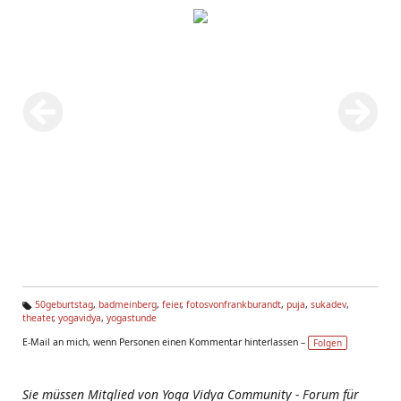
50geburtstag
,
badmeinberg
,
feier
,
fotosvonfrankburandt
,
puja
,
sukadev
,
theater
,
yogavidya
,
yogastunde
Ta
g
E-Mail an mich, wenn Personen einen Kommentar hinterlassen –
Folgen
s:
Sie müssen Mitglied von Yoga Vidya Community - Forum für