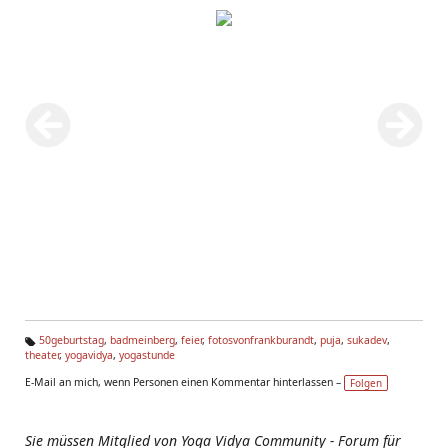
50geburtstag
,
badmeinberg
,
feier
,
fotosvonfrankburandt
,
puja
,
sukadev
,
theater
,
yogavidya
,
yogastunde
Ta
g
E-Mail an mich, wenn Personen einen Kommentar hinterlassen –
Folgen
s:
Sie müssen Mitglied von Yoga Vidya Community - Forum für