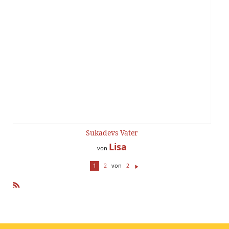
Sukadevs Vater
Lisa
von
von
1
2
2
W
ei
te
R
r
SS