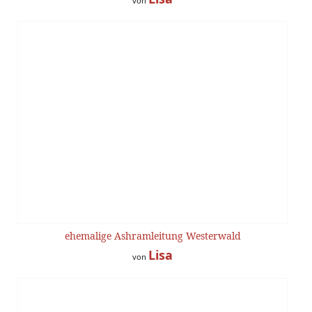
von
ehemalige Ashramleitung Westerwald
Lisa
von