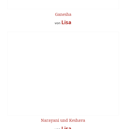
Ganesha
Lisa
von
Narayani und Keshava
Lisa